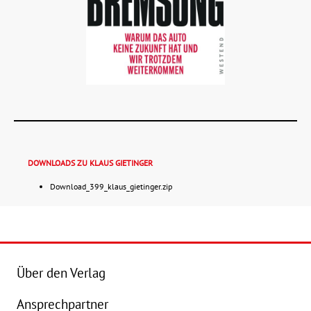
DOWNLOADS ZU KLAUS GIETINGER
Download_399_klaus_gietinger.zip
Details
Buch:
16,00 €
Über den Verlag
eBook:
12,99 €
Ansprechpartner