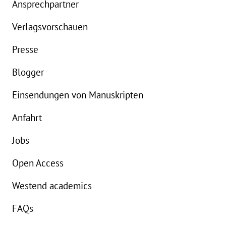
Ansprechpartner
Details
Verlagsvorschauen
Buch:
20,00 €
B
Presse
eBook:
16,99 €
e
Blogger
Einsendungen von Manuskripten
Anfahrt
Jobs
Open Access
Westend academics
FAQs