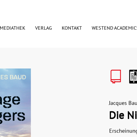
MEDIATHEK
VERLAG
KONTAKT
WESTEND ACADEMIC
euerscheinungen
ORSCHAUEN
PODCASTS
Signierte Exemplare
PRESSE
BDRUCKRECHTE
ANSPRECHPARTNER
esundheit
Essen & Trinken
ANDEL UND VERTRETER
BLOGGER
edien
Judaica/Jüdisches Lebe
Jacques Ba
Die N
mwelt
Preisaktion
Weihnachtspakete
Erscheinun