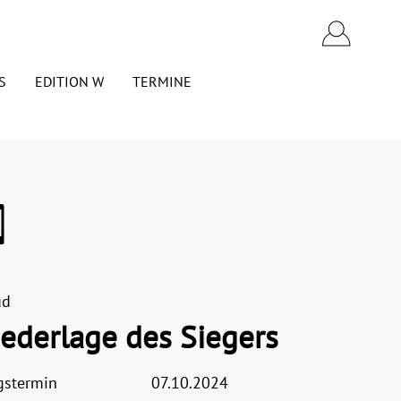
S
EDITION W
TERMINE
Westend Academics
VERANSTALTUNGEN
OPEN ACCESS
EINSENDUNG VON
NARTHEX
MANUSKRIPTEN
Politik
PRESSESTIMMEN ÜBER DEN
VERLAG
n
Wirtschaft
ud
iederlage des Siegers
Polemics
gstermin
07.10.2024