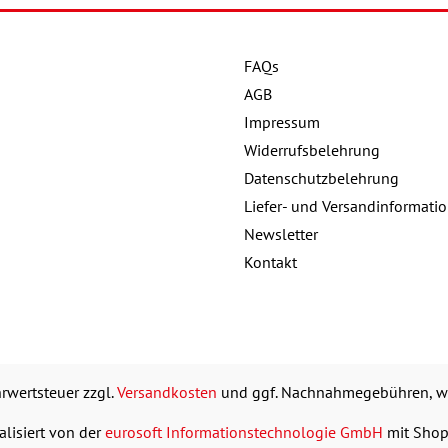
FAQs
Details
Details
AGB
Buch:
32,00 €
Impressum
Buch:
Widerrufsbelehrung
eBook:
25,99 €
Datenschutzbelehrung
eBook:
Liefer- und Versandinformati
Newsletter
Kontakt
ehrwertsteuer zzgl.
Versandkosten
und ggf. Nachnahmegebühren, we
alisiert von der
eurosoft Informationstechnologie GmbH
mit Sho